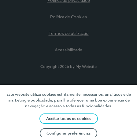
Política de privacidade
Política de Cookies
Termos de utilização
Acessibilidade
Copyright 2026 by My Website
Este website utiliza cookies estritamente necessários, analíticos e de
marketing e publicidade, para lhe oferecer uma boa experiência de
navegação e acesso a todas as funcionalidades.
Aceitar todos os cookies
Configurar preferências