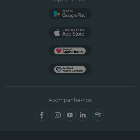
Google Play
App Store
Apple Health
Health Connect
Acompanhe-nos
Facebook
Instagram
YouTube
LinkedIn
Spotify