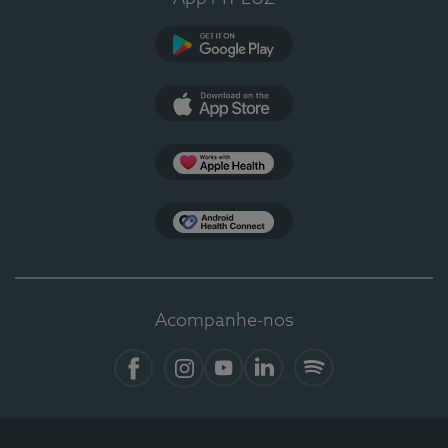
Google Play
App Store
Apple Health
Health Connect
Acompanhe-nos
Facebook
Instagram
YouTube
LinkedIn
Spotify