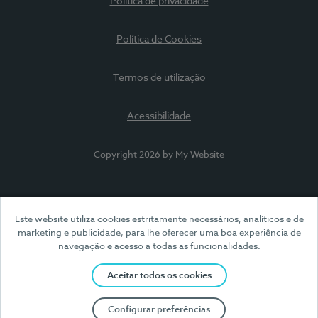
Política de privacidade
Política de Cookies
Termos de utilização
Acessibilidade
Copyright 2026 by My Website
Este website utiliza cookies estritamente necessários, analíticos e de
marketing e publicidade, para lhe oferecer uma boa experiência de
navegação e acesso a todas as funcionalidades.
Aceitar todos os cookies
Configurar preferências