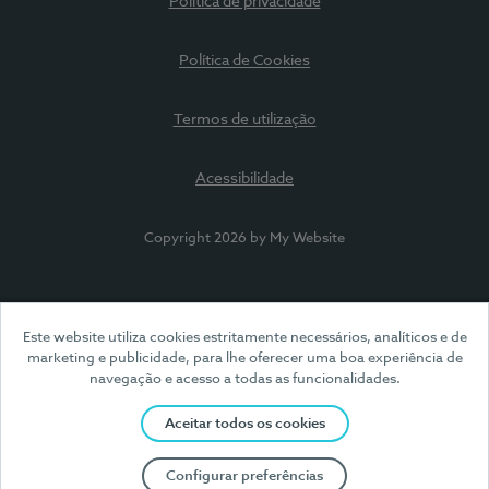
Política de privacidade
Política de Cookies
Termos de utilização
Acessibilidade
Copyright 2026 by My Website
Este website utiliza cookies estritamente necessários, analíticos e de
marketing e publicidade, para lhe oferecer uma boa experiência de
navegação e acesso a todas as funcionalidades.
Aceitar todos os cookies
Configurar preferências