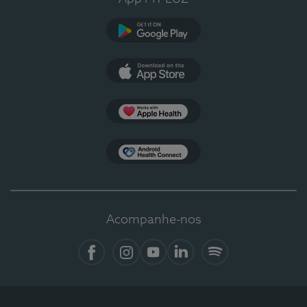
Google Play
App Store
Apple Health
Health Connect
Acompanhe-nos
Facebook
Instagram
YouTube
LinkedIn
Spotify