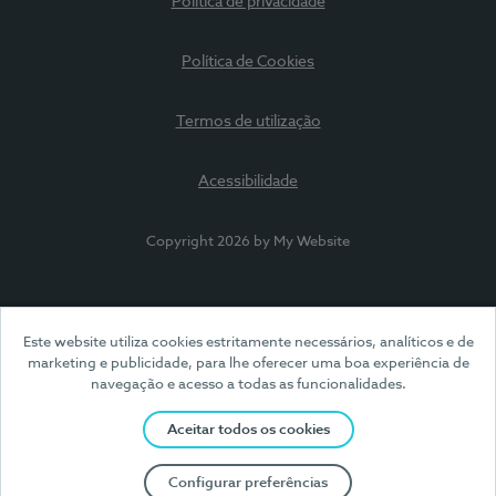
Política de privacidade
Política de Cookies
Termos de utilização
Acessibilidade
Copyright 2026 by My Website
Este website utiliza cookies estritamente necessários, analíticos e de
marketing e publicidade, para lhe oferecer uma boa experiência de
navegação e acesso a todas as funcionalidades.
Aceitar todos os cookies
Configurar preferências