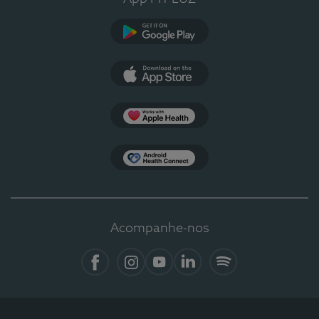
Google Play
App Store
Apple Health
Health Connect
Acompanhe-nos
Facebook
Instagram
YouTube
LinkedIn
Spotify