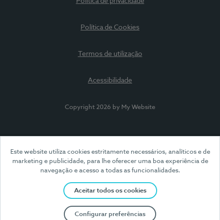
Política de privacidade
Política de Cookies
Termos de utilização
Acessibilidade
Copyright 2026 by My Website
Este website utiliza cookies estritamente necessários, analíticos e de
marketing e publicidade, para lhe oferecer uma boa experiência de
navegação e acesso a todas as funcionalidades.
Aceitar todos os cookies
Configurar preferências