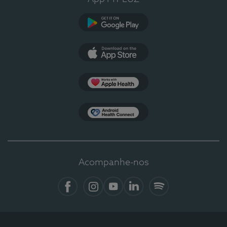
Google Play
App Store
Apple Health
Health Connect
Acompanhe-nos
Facebook
Instagram
YouTube
LinkedIn
Spotify