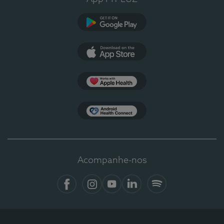
Google Play
App Store
Apple Health
Health Connect
Acompanhe-nos
Facebook
Instagram
YouTube
LinkedIn
Spotify