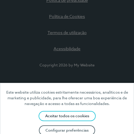
Política de privacidade
Política de Cookies
Termos de utilização
Acessibilidade
Copyright 2026 by My Website
Este website utiliza cookies estritamente necessários, analíticos e de
marketing e publicidade, para lhe oferecer uma boa experiência de
navegação e acesso a todas as funcionalidades.
Aceitar todos os cookies
Configurar preferências