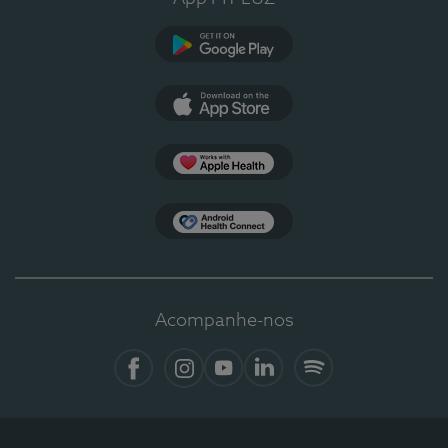
Google Play
App Store
Apple Health
Health Connect
Acompanhe-nos
Facebook
Instagram
YouTube
LinkedIn
Spotify