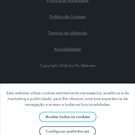
Política de privacidade
Política de Cookies
Termos de utilização
Acessibilidade
Copyright 2026 by My Website
Este website utiliza cookies estritamente necessários, analíticos e de
marketing e publicidade, para lhe oferecer uma boa experiência de
navegação e acesso a todas as funcionalidades.
Aceitar todos os cookies
Configurar preferências