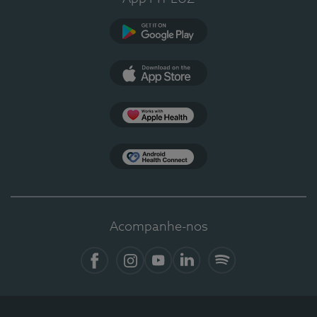
Google Play
App Store
Apple Health
Health Connect
Acompanhe-nos
Facebook
Instagram
YouTube
LinkedIn
Spotify