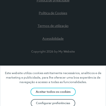
Política de privacidade
Política de Cookies
Termos de utilização
Acessibilidade
Copyright 2026 by My Website
Este website utiliza cookies estritamente necessários, analíticos e de
marketing e publicidade, para lhe oferecer uma boa experiência de
navegação e acesso a todas as funcionalidades.
Aceitar todos os cookies
Configurar preferências