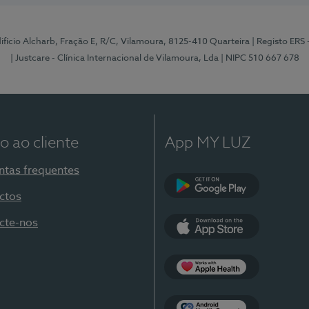
Edifício Alcharb, Fração E, R/C, Vilamoura, 8125-410 Quarteira
| Registo ERS
| Justcare - Clínica Internacional de Vilamoura, Lda
| NIPC 510 667 678
o ao cliente
App MY LUZ
ntas frequentes
ctos
Google Play
cte-nos
App Store
Apple Health