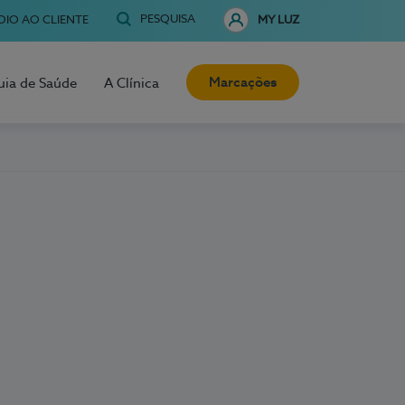
PESQUISA
OIO AO CLIENTE
MY LUZ
Marcações
uia de Saúde
A Clínica