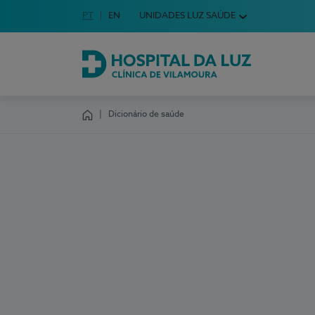
Idioma em Português
PT
English Language
EN
UNIDADES LUZ SAÚDE
Escolha o seu idioma
Hospital da Luz Clínica de Vilamoura
Dicionário de saúde
Homepage