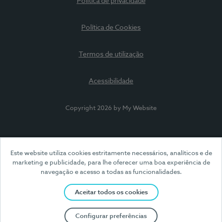
Política de privacidade
Política de Cookies
Termos de utilização
Acessibilidade
Copyright 2026 by My Website
Este website utiliza cookies estritamente necessários, analíticos e de
marketing e publicidade, para lhe oferecer uma boa experiência de
navegação e acesso a todas as funcionalidades.
Aceitar todos os cookies
Configurar preferências