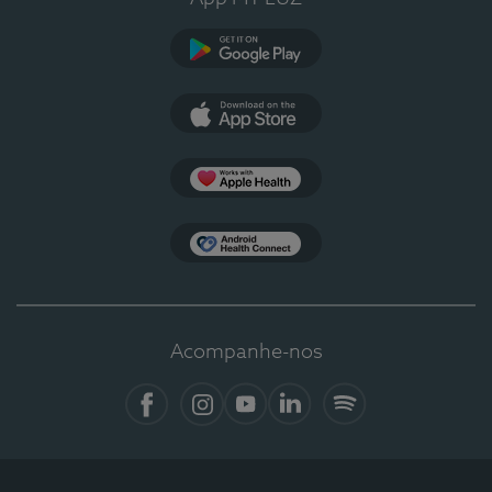
Google Play
App Store
Apple Health
Health Connect
Acompanhe-nos
Facebook
Instagram
YouTube
LinkedIn
Spotify