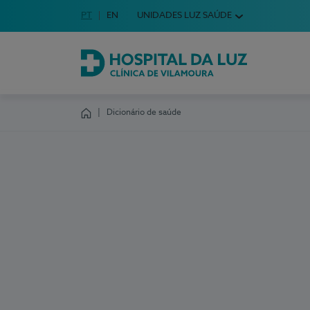
Idioma em Português
PT
English Language
EN
UNIDADES LUZ SAÚDE
Escolha o seu idioma
Hospital da Luz Clínica de Vilamoura
Dicionário de saúde
Homepage