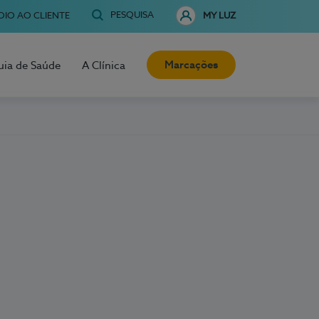
PESQUISA
OIO AO CLIENTE
MY LUZ
Marcações
uia de Saúde
A Clínica