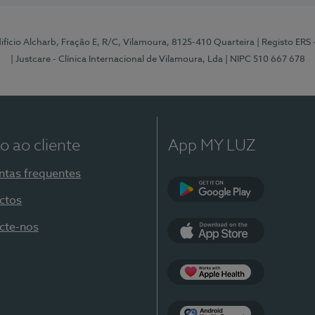
Edifício Alcharb, Fração E, R/C, Vilamoura, 8125-410 Quarteira
| Registo ERS
| Justcare - Clínica Internacional de Vilamoura, Lda
| NIPC 510 667 678
o ao cliente
App MY LUZ
ntas frequentes
ctos
Google Play
cte-nos
App Store
Apple Health