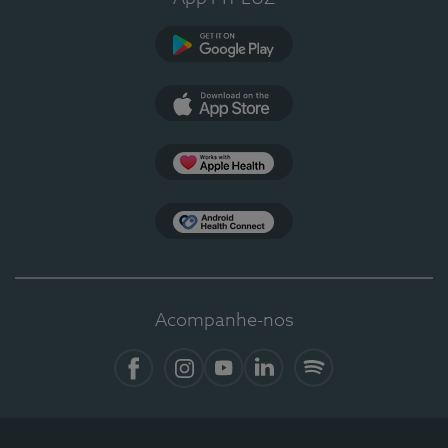
Google Play
App Store
Apple Health
Health Connect
Acompanhe-nos
Facebook
Instagram
YouTube
LinkedIn
Spotify