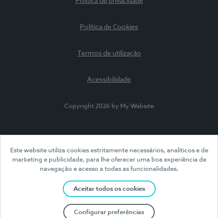
Política de privacidade
Política de Cookies
Termos de utilização
Acessibilidade
Copyright 2026 by My Website
Este website utiliza cookies estritamente necessários, analíticos e de
marketing e publicidade, para lhe oferecer uma boa experiência de
navegação e acesso a todas as funcionalidades.
Aceitar todos os cookies
Configurar preferências