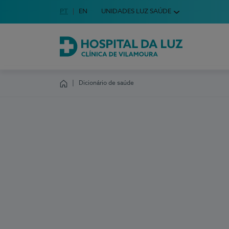
Idioma em Português
PT
English Language
EN
UNIDADES LUZ SAÚDE
Escolha o seu idioma
Hospital da Luz Clínica de Vilamoura
Dicionário de saúde
Homepage