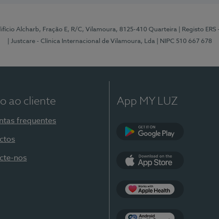
Edifício Alcharb, Fração E, R/C, Vilamoura, 8125-410 Quarteira
| Registo ERS
| Justcare - Clínica Internacional de Vilamoura, Lda
| NIPC 510 667 678
o ao cliente
App MY LUZ
ntas frequentes
ctos
Google Play
cte-nos
App Store
Apple Health