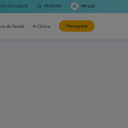
PESQUISA
OIO AO CLIENTE
MY LUZ
Marcações
uia de Saúde
A Clínica