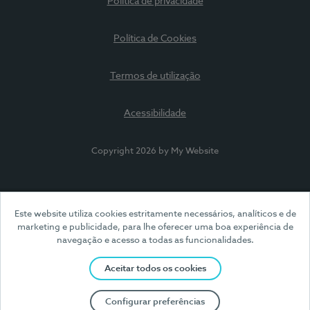
Política de privacidade
Política de Cookies
Termos de utilização
Acessibilidade
Copyright 2026 by My Website
Este website utiliza cookies estritamente necessários, analíticos e de
marketing e publicidade, para lhe oferecer uma boa experiência de
navegação e acesso a todas as funcionalidades.
Aceitar todos os cookies
Configurar preferências