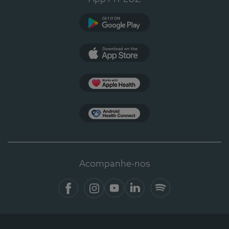
Google Play
App Store
Apple Health
Health Connect
Acompanhe-nos
Facebook
Instagram
YouTube
LinkedIn
Spotify