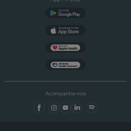
Google Play
App Store
Apple Health
Health Connect
Acompanhe-nos
Facebook
Instagram
YouTube
LinkedIn
Spotify