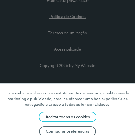
Política de privacidade
Política de Cookies
Termos de utilização
Acessibilidade
Copyright 2026 by My Website
Este website utiliza cookies estritamente necessários, analíticos e de
marketing e publicidade, para lhe oferecer uma boa experiência de
navegação e acesso a todas as funcionalidades.
Aceitar todos os cookies
Configurar preferências