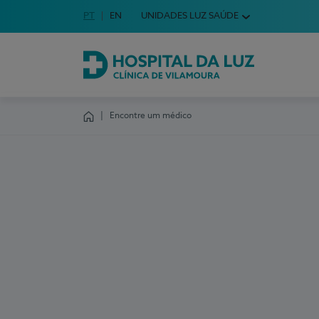
Idioma em Português
PT
English Language
EN
UNIDADES LUZ SAÚDE
Escolha o seu idioma
Hospital da Luz Clínica de Vilamoura
Encontre um médico
Homepage