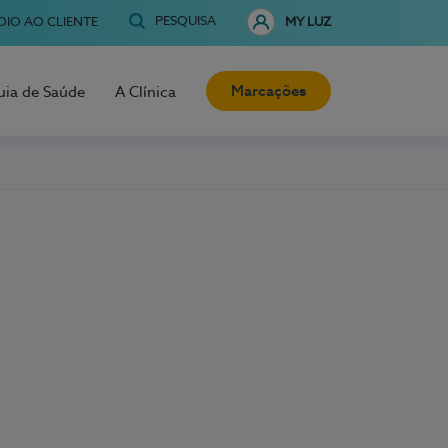
PESQUISA
OIO AO CLIENTE
MY LUZ
Marcações
uia de Saúde
A Clínica