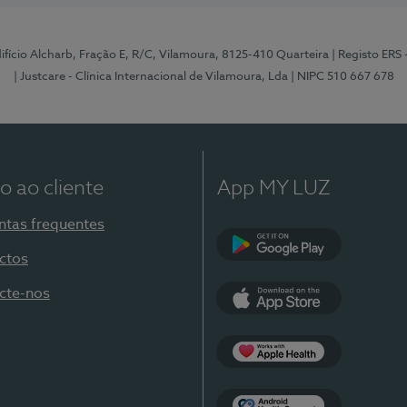
Edifício Alcharb, Fração E, R/C, Vilamoura, 8125-410 Quarteira
| Registo ERS
| Justcare - Clínica Internacional de Vilamoura, Lda
| NIPC 510 667 678
o ao cliente
App MY LUZ
ntas frequentes
ctos
Google Play
cte-nos
App Store
Apple Health