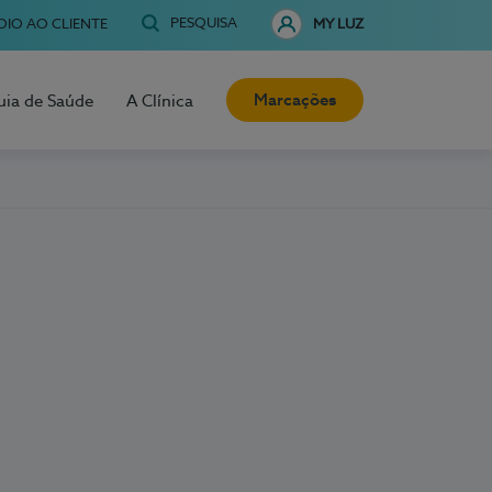
PESQUISA
OIO AO CLIENTE
MY LUZ
Marcações
uia de Saúde
A Clínica