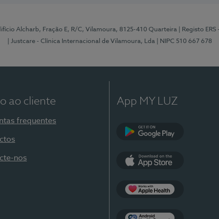
Edifício Alcharb, Fração E, R/C, Vilamoura, 8125-410 Quarteira
| Registo ERS
| Justcare - Clínica Internacional de Vilamoura, Lda
| NIPC 510 667 678
o ao cliente
App MY LUZ
ntas frequentes
ctos
Google Play
cte-nos
App Store
Apple Health