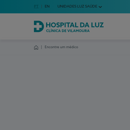
Idioma em Português
PT
English Language
EN
UNIDADES LUZ SAÚDE
Escolha o seu idioma
Hospital da Luz Clínica de Vilamoura
Encontre um médico
Homepage