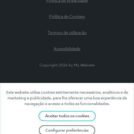
Política de privacidade
Política de Cookies
Termos de utilização
Acessibilidade
Copyright 2026 by My Website
Este website utiliza cookies estritamente necessários, analíticos e de
marketing e publicidade, para lhe oferecer uma boa experiência de
navegação e acesso a todas as funcionalidades.
Aceitar todos os cookies
Configurar preferências