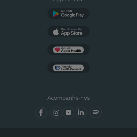
Google Play
App Store
Apple Health
Health Connect
Acompanhe-nos
Facebook
Instagram
YouTube
LinkedIn
Spotify