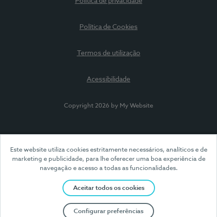
Política de privacidade
Política de Cookies
Termos de utilização
Acessibilidade
Copyright 2026 by My Website
Este website utiliza cookies estritamente necessários, analíticos e de
marketing e publicidade, para lhe oferecer uma boa experiência de
navegação e acesso a todas as funcionalidades.
Aceitar todos os cookies
Configurar preferências