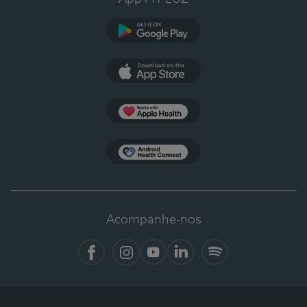
Google Play
App Store
Apple Health
Health Connect
Acompanhe-nos
Facebook
Instagram
YouTube
LinkedIn
Spotify