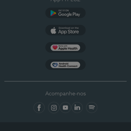
Google Play
App Store
Apple Health
Health Connect
Acompanhe-nos
Facebook
Instagram
YouTube
LinkedIn
Spotify