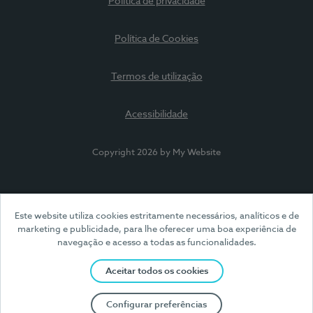
Política de privacidade
Política de Cookies
Termos de utilização
Acessibilidade
Copyright 2026 by My Website
Este website utiliza cookies estritamente necessários, analíticos e de
marketing e publicidade, para lhe oferecer uma boa experiência de
navegação e acesso a todas as funcionalidades.
Aceitar todos os cookies
Configurar preferências