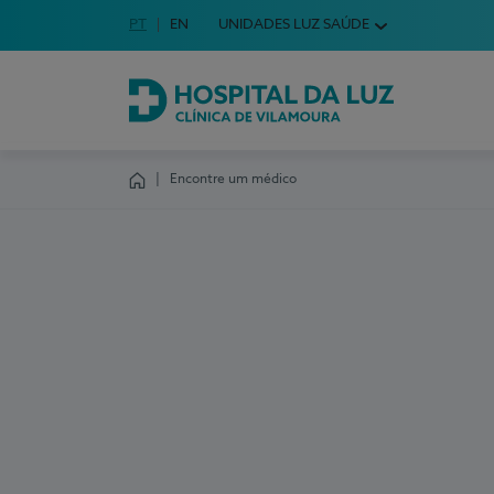
Idioma em Português
PT
English Language
EN
UNIDADES LUZ SAÚDE
Escolha o seu idioma
Hospital da Luz Clínica de Vilamoura
Encontre um médico
Homepage