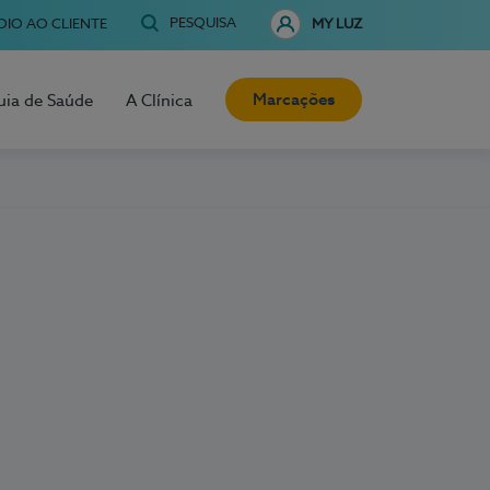
PESQUISA
OIO AO CLIENTE
MY LUZ
Marcações
uia de Saúde
A Clínica