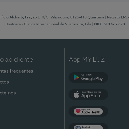
Edifício Alcharb, Fração E, R/C, Vilamoura, 8125-410 Quarteira
| Registo ERS
| Justcare - Clínica Internacional de Vilamoura, Lda
| NIPC 510 667 678
o ao cliente
App MY LUZ
ntas frequentes
ctos
Google Play
cte-nos
App Store
Apple Health