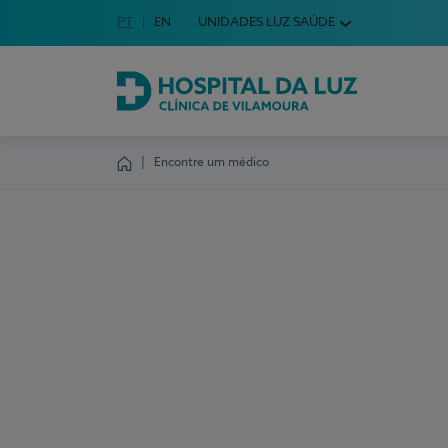
Idioma em Português
PT
English Language
EN
UNIDADES LUZ SAÚDE
Escolha o seu idioma
Hospital da Luz Clínica de Vilamoura
Encontre um médico
Homepage