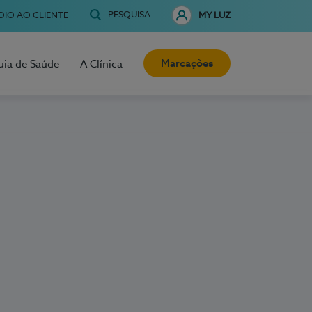
PESQUISA
OIO AO CLIENTE
MY LUZ
Marcações
uia de Saúde
A Clínica