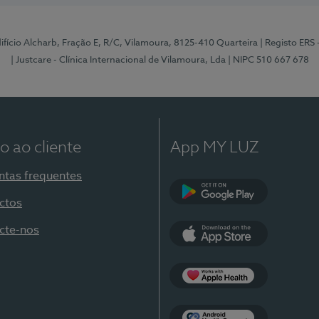
Edifício Alcharb, Fração E, R/C, Vilamoura, 8125-410 Quarteira
| Registo ERS
| Justcare - Clínica Internacional de Vilamoura, Lda
| NIPC 510 667 678
o ao cliente
App MY LUZ
ntas frequentes
ctos
Google Play
cte-nos
App Store
Apple Health