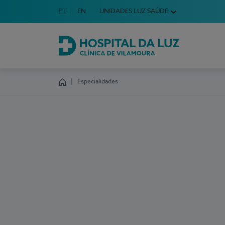
Idioma em Português
PT
English Language
EN
UNIDADES LUZ SAÚDE
Escolha o seu idioma
Hospital da Luz Clínica de Vilamoura
Especialidades
Homepage