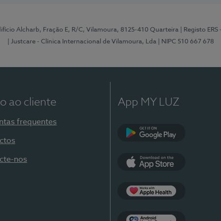
Edifício Alcharb, Fração E, R/C, Vilamoura, 8125-410 Quarteira
| Registo ERS
| Justcare - Clínica Internacional de Vilamoura, Lda
| NIPC 510 667 678
o ao cliente
App MY LUZ
ntas frequentes
ctos
Google Play
cte-nos
App Store
Apple Health