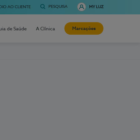
PESQUISA
OIO AO CLIENTE
MY LUZ
Marcações
uia de Saúde
A Clínica