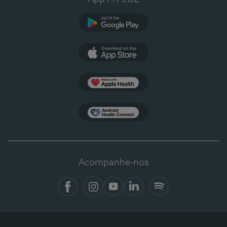
Google Play
App Store
Apple Health
Health Connect
Acompanhe-nos
Facebook
Instagram
YouTube
LinkedIn
Spotify