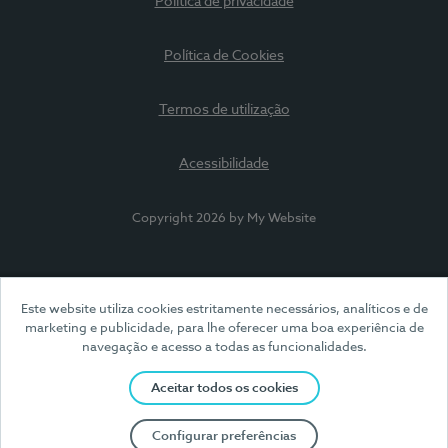
Política de privacidade
Política de Cookies
Termos de utilização
Acessibilidade
Copyright 2026 by My Website
Este website utiliza cookies estritamente necessários, analíticos e de
marketing e publicidade, para lhe oferecer uma boa experiência de
navegação e acesso a todas as funcionalidades.
Aceitar todos os cookies
Configurar preferências