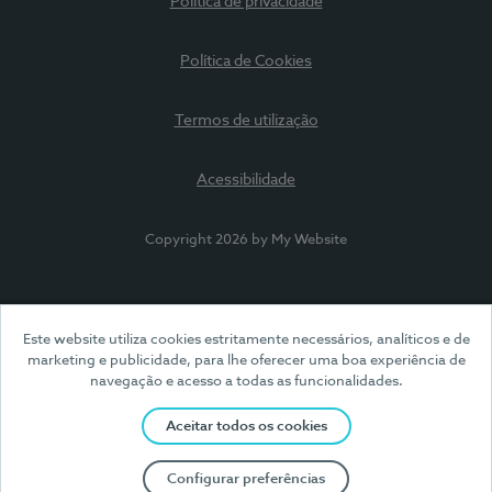
Política de privacidade
Política de Cookies
Termos de utilização
Acessibilidade
Copyright 2026 by My Website
Este website utiliza cookies estritamente necessários, analíticos e de
marketing e publicidade, para lhe oferecer uma boa experiência de
navegação e acesso a todas as funcionalidades.
Aceitar todos os cookies
Configurar preferências