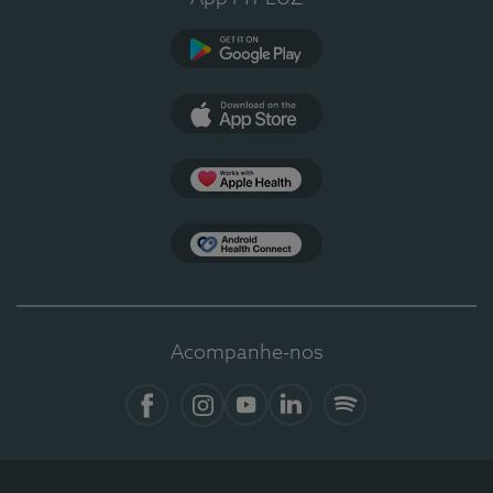
Google Play
App Store
Apple Health
Health Connect
Acompanhe-nos
Facebook
Instagram
YouTube
LinkedIn
Spotify