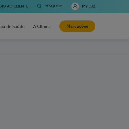
PESQUISA
OIO AO CLIENTE
MY LUZ
Marcações
uia de Saúde
A Clínica