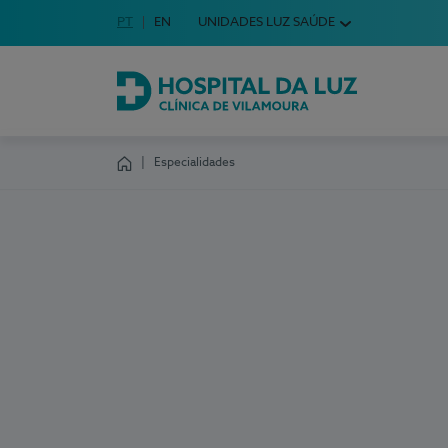
Idioma em Português
PT
English Language
EN
UNIDADES LUZ SAÚDE
Escolha o seu idioma
Hospital da Luz Clínica de Vilamoura
Especialidades
Homepage