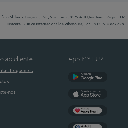
Edifício Alcharb, Fração E, R/C, Vilamoura, 8125-410 Quarteira
| Registo ERS
| Justcare - Clínica Internacional de Vilamoura, Lda
| NIPC 510 667 678
o ao cliente
App MY LUZ
ntas frequentes
ctos
Google Play
cte-nos
App Store
Apple Health