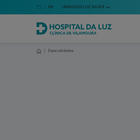
Idioma em Português
PT
English Language
EN
UNIDADES LUZ SAÚDE
Escolha o seu idioma
Hospital da Luz Clínica de Vilamoura
Especialidades
Homepage