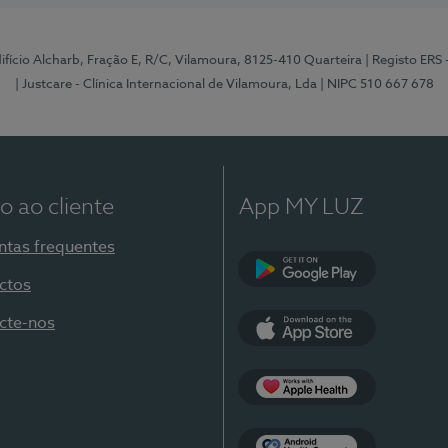
Edifício Alcharb, Fração E, R/C, Vilamoura, 8125-410 Quarteira
| Registo ERS
| Justcare - Clínica Internacional de Vilamoura, Lda
| NIPC 510 667 678
o ao cliente
App MY LUZ
ntas frequentes
ctos
Google Play
cte-nos
App Store
Apple Health