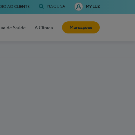
PESQUISA
OIO AO CLIENTE
MY LUZ
Marcações
uia de Saúde
A Clínica