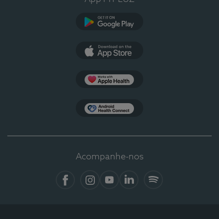
Google Play
App Store
Apple Health
Health Connect
Acompanhe-nos
Facebook
Instagram
YouTube
LinkedIn
Spotify