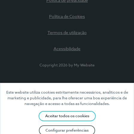
Política de privacidade
Política de Cookies
Termos de utilização
Acessibilidade
Copyright 2026 by My Website
Este website utiliza cookies estritamente necessários, analíticos e de
marketing e publicidade, para lhe oferecer uma boa experiência de
navegação e acesso a todas as funcionalidades.
Aceitar todos os cookies
Configurar preferências