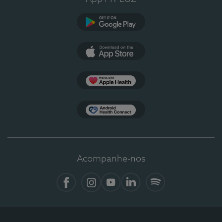
Google Play
App Store
Apple Health
Health Connect
Acompanhe-nos
Facebook
Instagram
YouTube
LinkedIn
Spotify