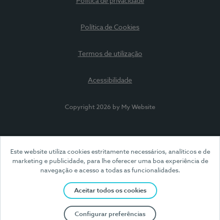
Política de privacidade
Política de Cookies
Termos de utilização
Acessibilidade
Copyright 2026 by My Website
Este website utiliza cookies estritamente necessários, analíticos e de
marketing e publicidade, para lhe oferecer uma boa experiência de
navegação e acesso a todas as funcionalidades.
Aceitar todos os cookies
Configurar preferências