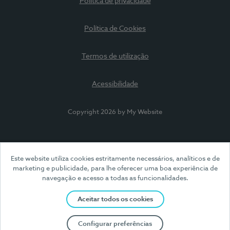
Política de privacidade
Política de Cookies
Termos de utilização
Acessibilidade
Copyright 2026 by My Website
Este website utiliza cookies estritamente necessários, analíticos e de
marketing e publicidade, para lhe oferecer uma boa experiência de
navegação e acesso a todas as funcionalidades.
Aceitar todos os cookies
Configurar preferências