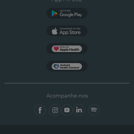
Google Play
App Store
Apple Health
Health Connect
Acompanhe-nos
Facebook
Instagram
YouTube
LinkedIn
Spotify