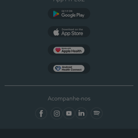
Google Play
App Store
Apple Health
Health Connect
Acompanhe-nos
Facebook
Instagram
YouTube
LinkedIn
Spotify