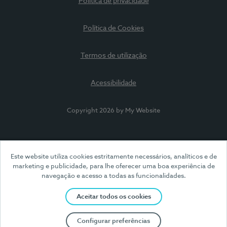
Política de privacidade
Política de Cookies
Termos de utilização
Acessibilidade
Copyright 2026 by My Website
Este website utiliza cookies estritamente necessários, analíticos e de
marketing e publicidade, para lhe oferecer uma boa experiência de
navegação e acesso a todas as funcionalidades.
Aceitar todos os cookies
Configurar preferências