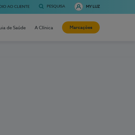
PESQUISA
OIO AO CLIENTE
MY LUZ
Marcações
uia de Saúde
A Clínica