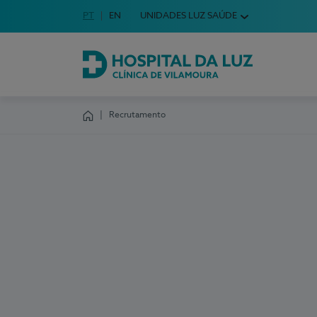
Idioma em Português
PT
English Language
EN
UNIDADES LUZ SAÚDE
Escolha o seu idioma
Hospital da Luz Clínica de Vilamoura
Recrutamento
Homepage