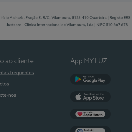
Edifício Alcharb, Fração E, R/C, Vilamoura, 8125-410 Quarteira
| Registo ERS
| Justcare - Clínica Internacional de Vilamoura, Lda
| NIPC 510 667 678
o ao cliente
App MY LUZ
ntas frequentes
ctos
Google Play
cte-nos
App Store
Apple Health