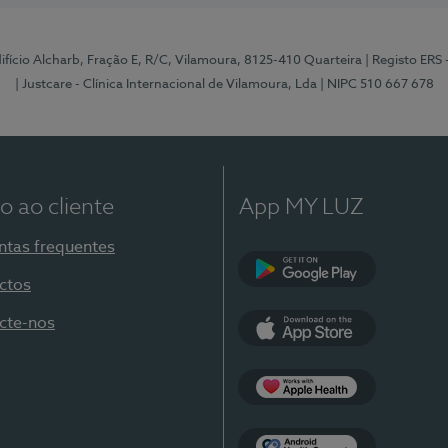
Edifício Alcharb, Fração E, R/C, Vilamoura, 8125-410 Quarteira
| Registo ERS
| Justcare - Clínica Internacional de Vilamoura, Lda
| NIPC 510 667 678
o ao cliente
App MY LUZ
ntas frequentes
ctos
Google Play
cte-nos
App Store
Apple Health