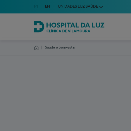
Idioma em Português
PT
English Language
EN
UNIDADES LUZ SAÚDE
Escolha o seu idioma
Hospital da Luz Clínica de Vilamoura
Saúde e bem-estar
Homepage