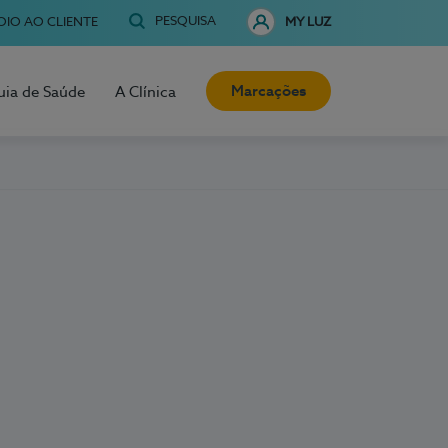
PESQUISA
OIO AO CLIENTE
MY LUZ
Marcações
uia de Saúde
A Clínica