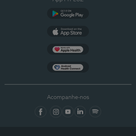
Google Play
App Store
Apple Health
Health Connect
Acompanhe-nos
Facebook
Instagram
YouTube
LinkedIn
Spotify