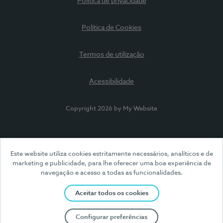
Política de privacidade
Política de Cookies
Termos de utilização
Acessibilidade
Copyright 2026 by My Website
Este website utiliza cookies estritamente necessários, analíticos e de
marketing e publicidade, para lhe oferecer uma boa experiência de
navegação e acesso a todas as funcionalidades.
Aceitar todos os cookies
Configurar preferências