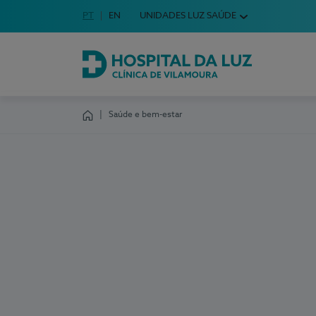
Idioma em Português
PT
English Language
EN
UNIDADES LUZ SAÚDE
Escolha o seu idioma
Hospital da Luz Clínica de Vilamoura
Saúde e bem-estar
Homepage