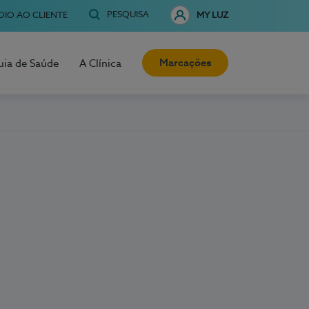
PESQUISA
OIO AO CLIENTE
MY LUZ
Marcações
uia de Saúde
A Clínica