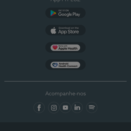
Google Play
App Store
Apple Health
Health Connect
Acompanhe-nos
Facebook
Instagram
YouTube
LinkedIn
Spotify