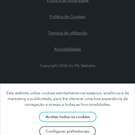
Política de privacidade
Política de Cookies
Termos de utilização
Acessibilidade
Copyright 2026 by My Website
Este website utiliza cookies estritamente necessários, analíticos e de
marketing e publicidade, para lhe oferecer uma boa experiência de
navegação e acesso a todas as funcionalidades.
Aceitar todos os cookies
Configurar preferências