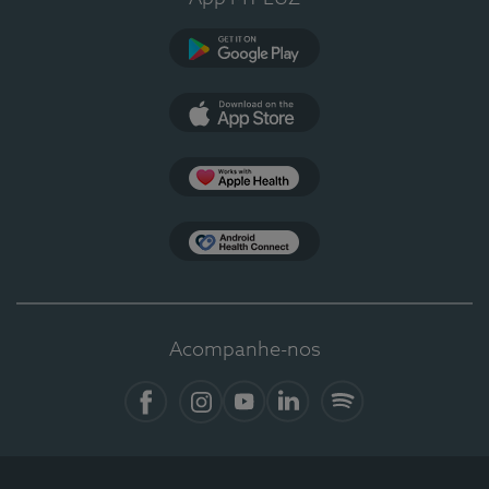
Google Play
App Store
Apple Health
Health Connect
Acompanhe-nos
Facebook
Instagram
YouTube
LinkedIn
Spotify