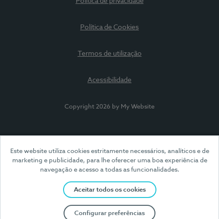
Política de privacidade
Política de Cookies
Termos de utilização
Acessibilidade
Copyright 2026 by My Website
Este website utiliza cookies estritamente necessários, analíticos e de
marketing e publicidade, para lhe oferecer uma boa experiência de
navegação e acesso a todas as funcionalidades.
Aceitar todos os cookies
Configurar preferências