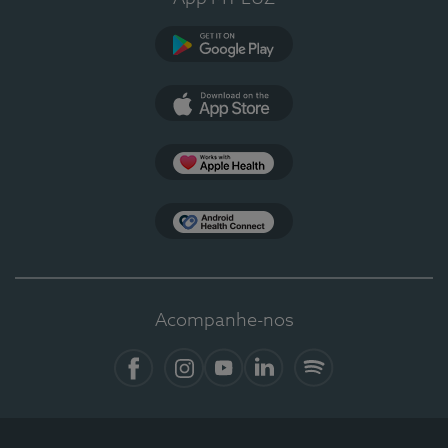
Google Play
App Store
Apple Health
Health Connect
Acompanhe-nos
Facebook
Instagram
YouTube
LinkedIn
Spotify