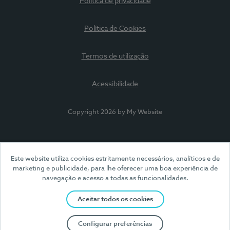
Política de privacidade
Política de Cookies
Termos de utilização
Acessibilidade
Copyright 2026 by My Website
Este website utiliza cookies estritamente necessários, analíticos e de
marketing e publicidade, para lhe oferecer uma boa experiência de
navegação e acesso a todas as funcionalidades.
Aceitar todos os cookies
Configurar preferências