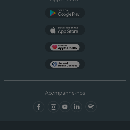
Google Play
App Store
Apple Health
Health Connect
Acompanhe-nos
Facebook
Instagram
YouTube
LinkedIn
Spotify