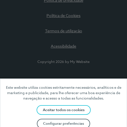
Política de privacidade
Política de Cookies
Termos de utilização
Acessibilidade
Copyright 2026 by My Website
Este website utiliza cookies estritamente necessários, analíticos e de
marketing e publicidade, para lhe oferecer uma boa experiência de
navegação e acesso a todas as funcionalidades.
Aceitar todos os cookies
Configurar preferências