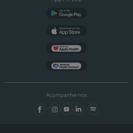
Google Play
App Store
Apple Health
Health Connect
Acompanhe-nos
Facebook
Instagram
YouTube
LinkedIn
Spotify