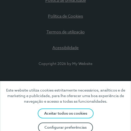
Política de privacidade
Política de Cookies
Termos de utilização
Acessibilidade
Copyright 2026 by My Website
Este website utiliza cookies estritamente necessários, analíticos e de
marketing e publicidade, para lhe oferecer uma boa experiência de
navegação e acesso a todas as funcionalidades.
Aceitar todos os cookies
Configurar preferências