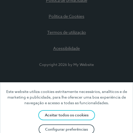
Política de privacidade
Política de Cookies
Termos de utilização
Acessibilidade
Copyright 2026 by My Website
Este website utiliza cookies estritamente necessários, analíticos e de
marketing e publicidade, para lhe oferecer uma boa experiência de
navegação e acesso a todas as funcionalidades.
Aceitar todos os cookies
Configurar preferências