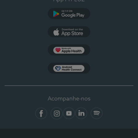
Google Play
App Store
Apple Health
Health Connect
Acompanhe-nos
Facebook
Instagram
YouTube
LinkedIn
Spotify