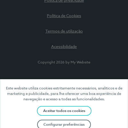
Política de privacidade
Política de Cookies
Termos de utilização
Acessibilidade
Copyright 2026 by My Website
Este website utiliza cookies estritamente necessários, analíticos e de
marketing e publicidade, para lhe oferecer uma boa experiência de
navegação e acesso a todas as funcionalidades.
Aceitar todos os cookies
Configurar preferências