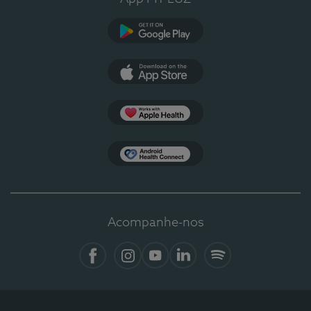
Google Play
App Store
Apple Health
Health Connect
Acompanhe-nos
Facebook
Instagram
YouTube
LinkedIn
Spotify