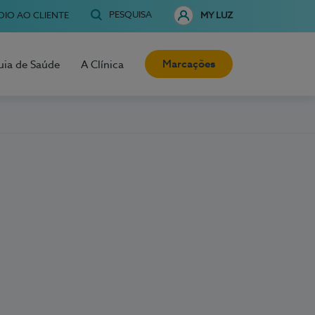
PESQUISA
OIO AO CLIENTE
MY LUZ
Marcações
uia de Saúde
A Clínica