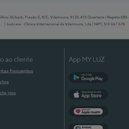
Edifício Alcharb, Fração E, R/C, Vilamoura, 8125-410 Quarteira
| Registo ERS
| Justcare - Clínica Internacional de Vilamoura, Lda
| NIPC 510 667 678
o ao cliente
App MY LUZ
ntas frequentes
ctos
Google Play
cte-nos
App Store
Apple Health