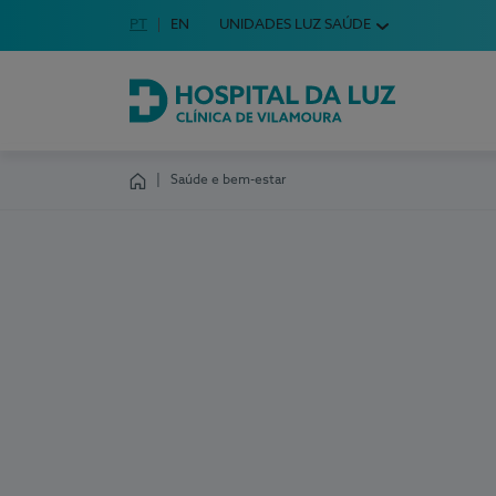
Idioma em Português
PT
English Language
EN
UNIDADES LUZ SAÚDE
Escolha o seu idioma
Hospital da Luz Clínica de Vilamoura
Saúde e bem-estar
Homepage