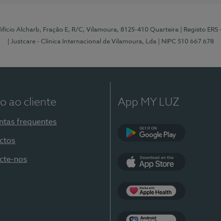
Edifício Alcharb, Fração E, R/C, Vilamoura, 8125-410 Quarteira
| Registo ERS
| Justcare - Clínica Internacional de Vilamoura, Lda
| NIPC 510 667 678
o ao cliente
App MY LUZ
ntas frequentes
ctos
Google Play
cte-nos
App Store
Apple Health