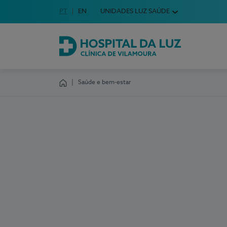
Idioma em Português
PT
English Language
EN
UNIDADES LUZ SAÚDE
Escolha o seu idioma
Hospital da Luz Clínica de Vilamoura
Saúde e bem-estar
Homepage