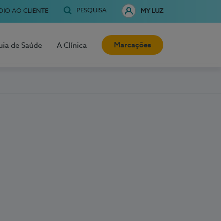
PESQUISA
OIO AO CLIENTE
MY LUZ
Marcações
uia de Saúde
A Clínica