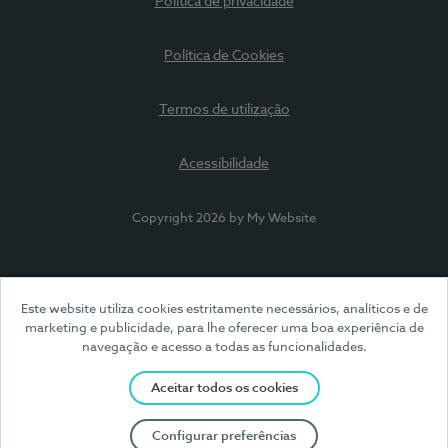
Política de privacidade
Política de Cookies
Termos de utilização
Acessibilidade
Copyright 2026 by My Website
Este website utiliza cookies estritamente necessários, analíticos e de
marketing e publicidade, para lhe oferecer uma boa experiência de
navegação e acesso a todas as funcionalidades.
Aceitar todos os cookies
Configurar preferências