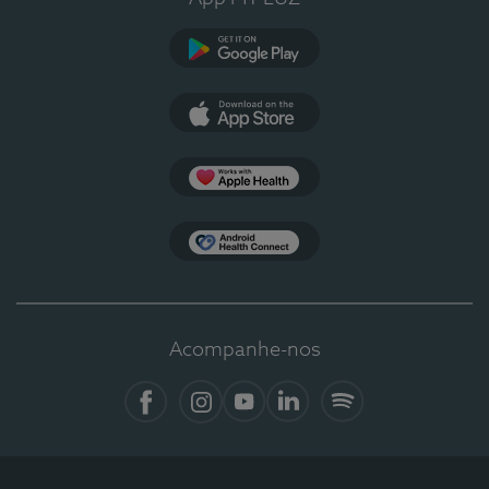
Google Play
App Store
Apple Health
Health Connect
Acompanhe-nos
Facebook
Instagram
YouTube
LinkedIn
Spotify