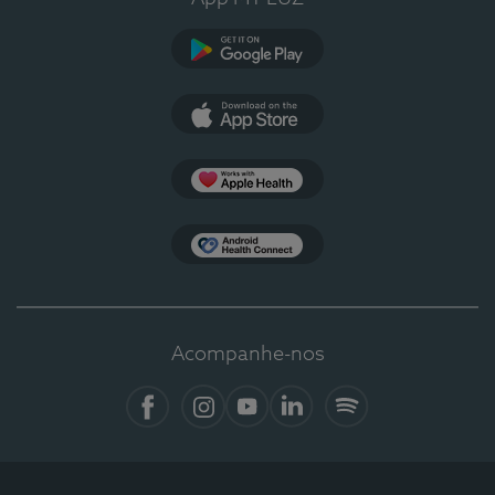
Google Play
App Store
Apple Health
Health Connect
Acompanhe-nos
Facebook
Instagram
YouTube
LinkedIn
Spotify