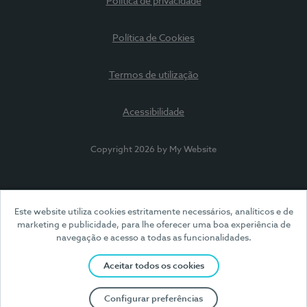
Política de privacidade
Política de Cookies
Termos de utilização
Acessibilidade
Copyright 2026 by My Website
Este website utiliza cookies estritamente necessários, analíticos e de
marketing e publicidade, para lhe oferecer uma boa experiência de
navegação e acesso a todas as funcionalidades.
Aceitar todos os cookies
Configurar preferências