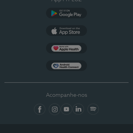
Google Play
App Store
Apple Health
Health Connect
Acompanhe-nos
Facebook
Instagram
YouTube
LinkedIn
Spotify