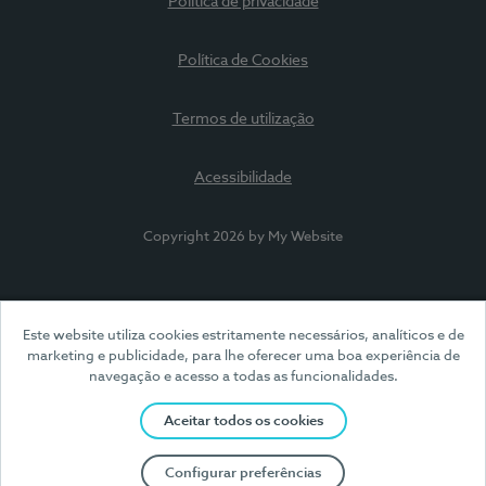
Política de privacidade
Política de Cookies
Termos de utilização
Acessibilidade
Copyright 2026 by My Website
Este website utiliza cookies estritamente necessários, analíticos e de
marketing e publicidade, para lhe oferecer uma boa experiência de
navegação e acesso a todas as funcionalidades.
Aceitar todos os cookies
Configurar preferências