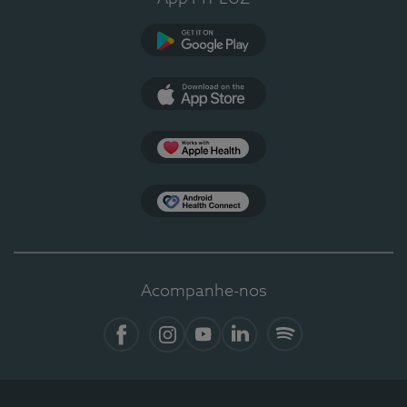
Google Play
App Store
Apple Health
Health Connect
Acompanhe-nos
Facebook
Instagram
YouTube
LinkedIn
Spotify