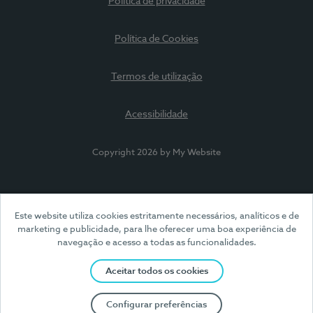
Política de privacidade
Política de Cookies
Termos de utilização
Acessibilidade
Copyright 2026 by My Website
Este website utiliza cookies estritamente necessários, analíticos e de
marketing e publicidade, para lhe oferecer uma boa experiência de
navegação e acesso a todas as funcionalidades.
Aceitar todos os cookies
Configurar preferências