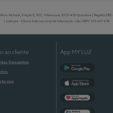
Edifício Alcharb, Fração E, R/C, Vilamoura, 8125-410 Quarteira
| Registo ERS
| Justcare - Clínica Internacional de Vilamoura, Lda
| NIPC 510 667 678
o ao cliente
App MY LUZ
ntas frequentes
ctos
Google Play
cte-nos
App Store
Apple Health