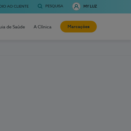
PESQUISA
OIO AO CLIENTE
MY LUZ
Marcações
uia de Saúde
A Clínica