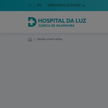
Idioma em Português
PT
English Language
EN
UNIDADES LUZ SAÚDE
Escolha o seu idioma
Hospital da Luz Clínica de Vilamoura
Saúde e bem-estar
Homepage