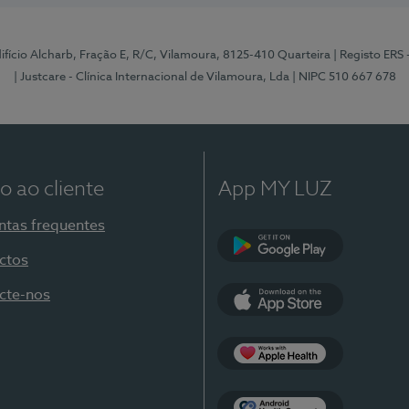
Edifício Alcharb, Fração E, R/C, Vilamoura, 8125-410 Quarteira
| Registo ERS
| Justcare - Clínica Internacional de Vilamoura, Lda
| NIPC 510 667 678
o ao cliente
App MY LUZ
ntas frequentes
ctos
Google Play
cte-nos
App Store
Apple Health