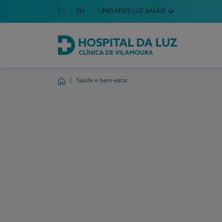
Idioma em Português
PT
English Language
EN
UNIDADES LUZ SAÚDE
Escolha o seu idioma
Hospital da Luz Clínica de Vilamoura
Saúde e bem-estar
Homepage