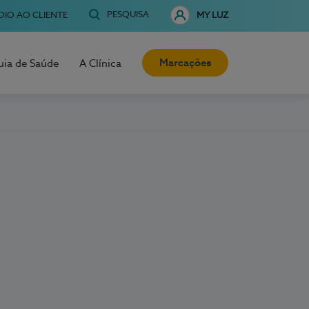
PESQUISA
OIO AO CLIENTE
MY LUZ
Marcações
uia de Saúde
A Clínica